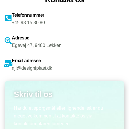
Telefonnummer
+45 98 15 80 80
Adresse
Egevej 47, 9480 Løkken
Email adresse
njl@designiplast.dk
Skriv til os
Har du et spørgsmål eller lignende, så er du
meget velkommen til at kontakte os via
kontaktformularen forneden.